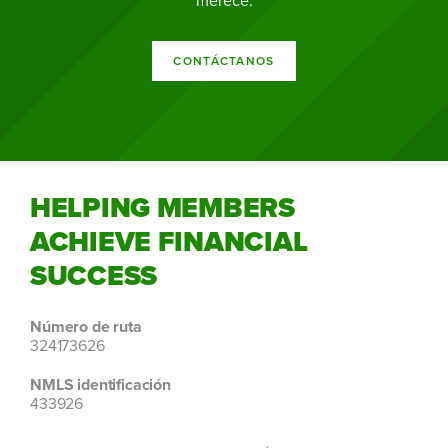
merece.
CONTÁCTANOS
HELPING MEMBERS
ACHIEVE FINANCIAL
SUCCESS
Número de ruta
324173626
NMLS identificación
433926