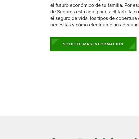
Billetera móvil
Seguros y 
Cuentas in
Conoce a tus responsables de clientes
Cuentas de
el futuro económico de tu familia. Por es
Cotización de Tasa Personalizada
Conoce al equipo de préstamos
Préstamos
Prizeout
privados
Servicios
Ver todas 
de Seguros está aquí para facilitarte la
comerciales
Cuenta de
Agentes de préstamos hipotecarios
Préstamos
Ver más servicios
el seguro de vida, los tipos de cobertura 
Monetario 
Portal Hipotecario
Tasas para Cuentas de Negocio
necesitas y cómo elegir un plan adecuad
Préstamos
Certificad
IRA SEP pa
SOLICITE MÁS INFORMACION