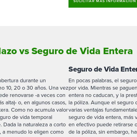
SOLICITAR MÁS INFORMACIÓN
lazo vs Seguro de Vida Entera
Seguro de Vida Ente
obertura durante un
En pocas palabras, el seguro
o 10, 20 o 30 años. Una vez
por vida. Mientras se paguen
uede renovarse -a veces con
entera no caducan, y la presta
 alta)- o, en algunos casos,
la póliza. Aunque el seguro 
ntera. Como no acumula valor
varias ventajas fundamental
eguro de vida temporal
seguro de vida entera, más v
 Dada la naturaleza a corto
en efectivo puede retirarse 
a, a menudo lo eligen como
de la póliza, sin embargo, h