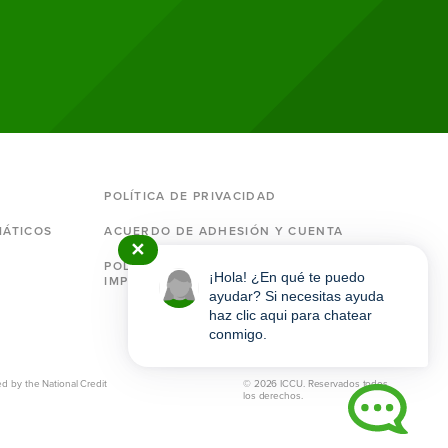
POLÍTICA DE PRIVACIDAD
MÁTICOS
ACUERDO DE ADHESIÓN Y CUENTA
✕
POLÍTICAS Y DIVULGACIONES
¡Hola! ¿En qué te puedo
IMPORTANTES
ayudar? Si necesitas ayuda
haz clic aqui para chatear
conmigo.
ICCU
ed by the National Credit
© 2026 ICCU. Reservados todos
los derechos.