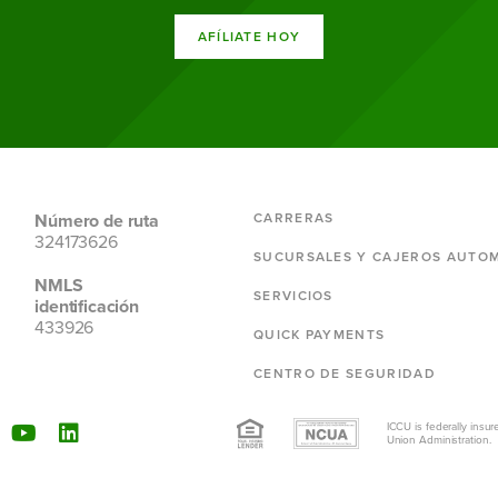
AFÍLIATE HOY
Número de ruta
CARRERAS
324173626
SUCURSALES Y CAJEROS AUTO
NMLS
SERVICIOS
identificación
433926
QUICK PAYMENTS
CENTRO DE SEGURIDAD
ICCU is federally insur
Union Administration.