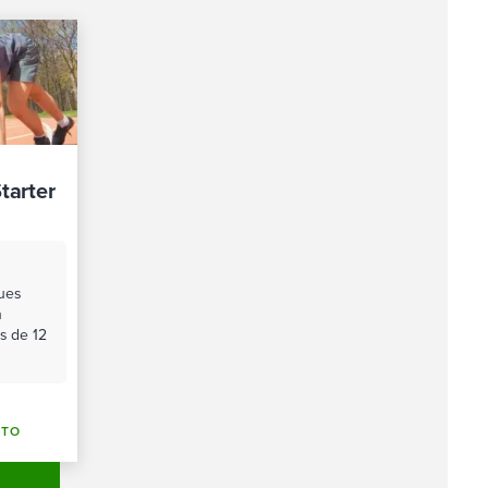
tarter
ues
n
es de 12
CTO