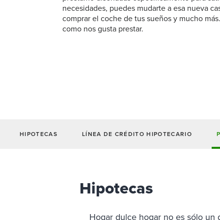
Billetera móvil
Seguros y 
Cuentas in
Conoce a tus responsables de clientes
Cuentas de
Cotización de Tasa Personalizada
necesidades, puedes mudarte a esa nueva ca
Conoce al equipo de préstamos
Préstamos
Prizeout
privados
Servicios
Ver todas 
comprar el coche de tus sueños y mucho más.
comerciales
Cuenta de
Agentes de préstamos hipotecarios
Préstamos
Ver más servicios
como nos gusta prestar.
Monetario 
Portal Hipotecario
Tasas para Cuentas de Negocio
Préstamos
Certificad
IRA SEP pa
HIPOTECAS
LÍNEA DE CRÉDITO HIPOTECARIO
Hipotecas
Hogar dulce hogar no es sólo un 