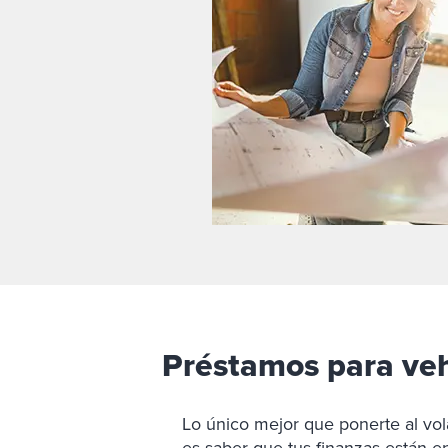
Préstamos para veh
Lo único mejor que ponerte al vo
es saber que tus finanzas están e