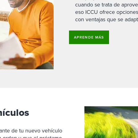
cuando se trata de aprovec
eso ICCU ofrece opciones 
con ventajas que se adapt
APRENDE MÁS
ículos
lante de tu nuevo vehículo
n orden y que el préstamo