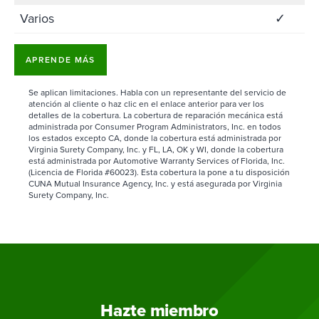
Varios
✓
APRENDE MÁS
Se aplican limitaciones. Habla con un representante del servicio de
atención al cliente o haz clic en el enlace anterior para ver los
detalles de la cobertura. La cobertura de reparación mecánica está
administrada por Consumer Program Administrators, Inc. en todos
los estados excepto CA, donde la cobertura está administrada por
Virginia Surety Company, Inc. y FL, LA, OK y WI, donde la cobertura
está administrada por Automotive Warranty Services of Florida, Inc.
(Licencia de Florida #60023). Esta cobertura la pone a tu disposición
CUNA Mutual Insurance Agency, Inc. y está asegurada por Virginia
Surety Company, Inc.
Hazte miembro