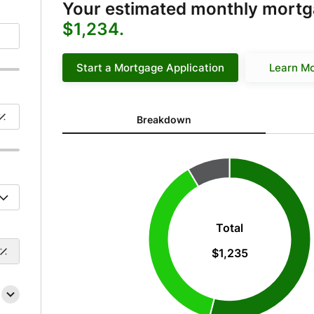
Your estimated monthly mortg
$1,234.
Start a Mortgage Application
Learn M
Breakdown updated. Donut chart showing P&I 667 an
Breakdown
Total
$1,235