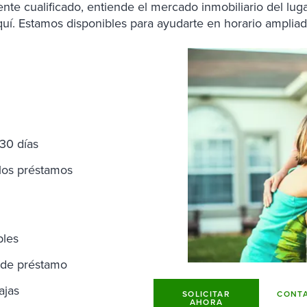
te cualificado, entiende el mercado inmobiliario del lugar 
uí. Estamos disponibles para ayudarte en horario ampliad
30 días
 los préstamos
bles
d de préstamo
ajas
SOLICITAR
CONTA
AHORA