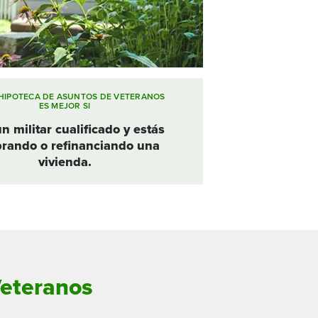
Cuenta de Cheques 
patrimonio para cada 
ciones
¿Primera vivienda? 
Banca cara a cara con 
Soluciones 
Central Plus 
nes
etapa
¡Tenemos el préstamo!
ciones
VideoChat
empresariales 
APRENDE MÁS
re negocios
APRENDE MÁS
diseñadas para ti
APRENDE MÁS
APRENDE MÁS
APRENDE MÁS
HIPOTECA DE ASUNTOS DE VETERANOS
ES MEJOR SI
n militar cualificado y estás
rando o refinanciando una
vivienda.
Veteranos