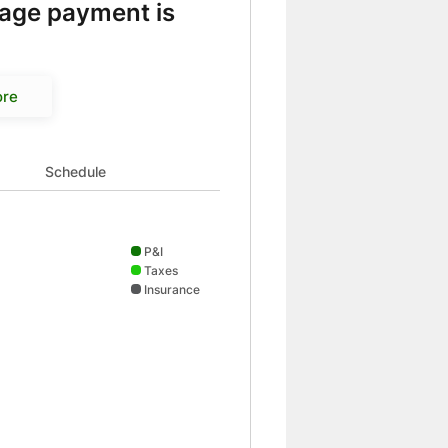
age payment is
ore
d Taxes 463 and Insurance 105
Schedule
P&I
Taxes
Insurance