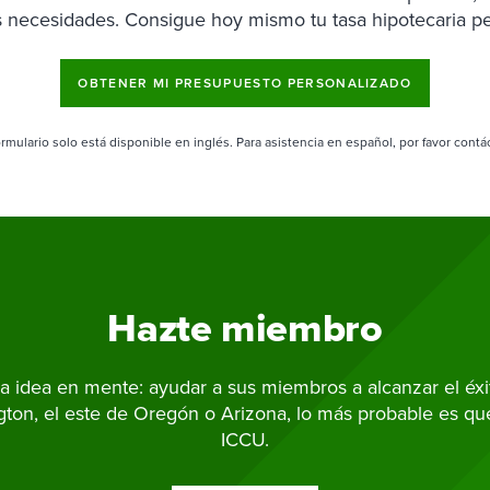
us necesidades. Consigue hoy mismo tu tasa hipotecaria pe
OBTENER MI PRESUPUESTO PERSONALIZADO
ormulario solo está disponible en inglés. Para asistencia en español, por favor contá
Hazte miembro
 idea en mente: ayudar a sus miembros a alcanzar el éxito
gton, el este de Oregón o Arizona, lo más probable es q
ICCU.