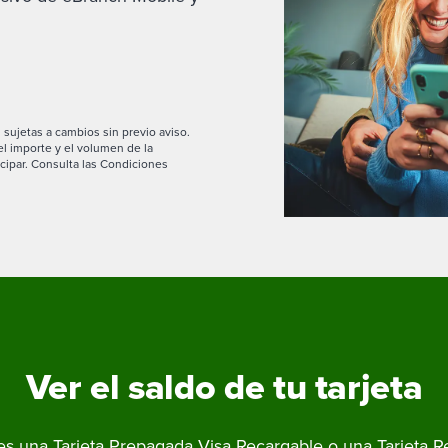
 sujetas a cambios sin previo aviso.
l importe y el volumen de la
cipar. Consulta las Condiciones
Ver el saldo de tu tarjeta
nes una Tarjeta Prepagada Visa Recargable o una Tarjeta R