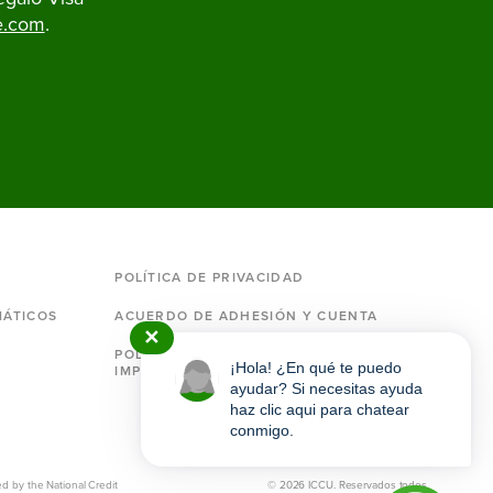
e.com
.
POLÍTICA DE PRIVACIDAD
MÁTICOS
ACUERDO DE ADHESIÓN Y CUENTA
✕
POLÍTICAS Y DIVULGACIONES
¡Hola! ¿En qué te puedo
IMPORTANTES
ayudar? Si necesitas ayuda
haz clic aqui para chatear
conmigo.
ICCU
ed by the National Credit
© 2026 ICCU. Reservados todos