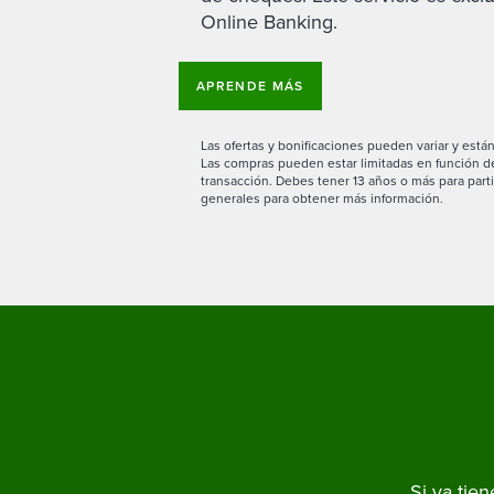
Online Banking.
APRENDE MÁS
Las ofertas y bonificaciones pueden variar y están
Las compras pueden estar limitadas en función de
transacción. Debes tener 13 años o más para parti
generales para obtener más información.
Si ya tie