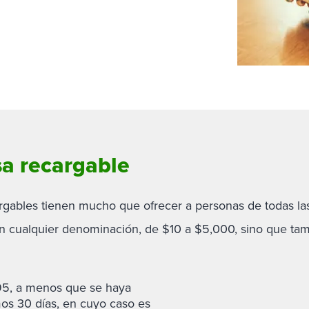
protección
dividuales
Cajeros automáticos y ubica
 ahorro para negocios
 personales
Contacta con nosotros
 a empresas
las cuentas de ahorro
Conoce al Equipo de Relacio
 Ahorros del Mercado
Hazte miembro
 para estudiantes
Cajeros automáticos y ubica
Comerciales
Premier para Negocios
 verdes
Hazte miembro
os de depósito para negocios
Solicitud de información sob
ra negocios
Contacto comercial
sa recargable
rgables tienen mucho que ofrecer a personas de todas las
e en cualquier denominación, de $10 a $5,000, sino que ta
.95, a menos que se haya
mos 30 días, en cuyo caso es