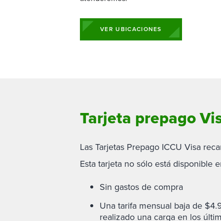
Billetera móvil
Seguros y 
Cuentas in
Conoce a tus responsables de clientes
Cuentas de
Cotización de Tasa Personalizada
Conoce al equipo de préstamos
Préstamos
Prizeout
privados
Servicios
Ver todas 
comerciales
Cuenta de
Agentes de préstamos hipotecarios
Préstamos
Ver más servicios
Monetario 
VER UBICACIONES
Portal Hipotecario
Tasas para Cuentas de Negocio
Préstamos
Certificad
IRA SEP pa
Tarjeta prepago Vi
Las Tarjetas Prepago ICCU Visa reca
Esta tarjeta no sólo está disponibl
Sin gastos de compra
Una tarifa mensual baja de $4
realizado una carga en los últi