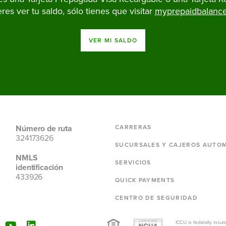
eres ver tu saldo, sólo tienes que visitar
myprepaidbalanc
VER MI SALDO
Número de ruta
CARRERAS
324173626
SUCURSALES Y CAJEROS AUTO
NMLS
SERVICIOS
identificación
433926
QUICK PAYMENTS
CENTRO DE SEGURIDAD
ICCU is federally insur