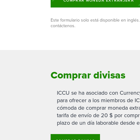
Billetera móvil
Seguros y 
COMPRAR MONEDA EXTRANJERA
Cuentas in
Conoce a tus responsables de clientes
Cuentas de
Cotización de Tasa Personalizada
Conoce al equipo de préstamos
Préstamos
Prizeout
privados
Servicios
Ver todas 
comerciales
Cuenta de
Agentes de préstamos hipotecarios
Préstamos
Ver más servicios
Monetario 
Este formulario solo está disponible en inglés.
Portal Hipotecario
Tasas para Cuentas de Negocio
Préstamos
contáctenos.
Certificad
IRA SEP pa
Comprar divisas
ICCU se ha asociado con Currency
para ofrecer a los miembros de IC
cómoda de comprar moneda extra
tarifa de envío de 20 $ por compra
plazo de un día laborable desde e