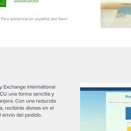
protección
dividuales
Cajeros automáticos y ubica
 ahorro para negocios
 personales
Contacta con nosotros
 a empresas
las cuentas de ahorro
Conoce al Equipo de Relacio
 Ahorros del Mercado
Hazte miembro
 para estudiantes
Cajeros automáticos y ubica
Comerciales
Premier para Negocios
 Para asistencia en español, por favor
 verdes
Hazte miembro
os de depósito para negocios
Solicitud de información sob
ra negocios
Contacto comercial
 Exchange International
CU una forma sencilla y
njera. Con una reducida
, recibirás divisas en el
l envío del pedido.